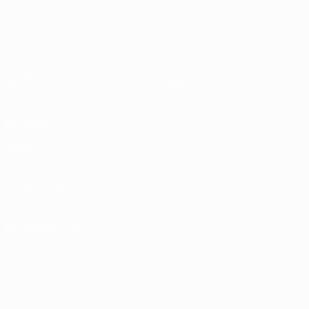
Europeo femenino sub-19 de la UEF
Partidos
Noticias
Sorteos
Historia
Vídeos
Sobre
Equipos
PÁGINAS
WEB DE LA
UEFA
UEFA.com
Fundación de la
UEFA
ELEGIR IDIOMA
Español
English
Français
Deutsch
Русский
Español
Italiano
Português
Privacidad