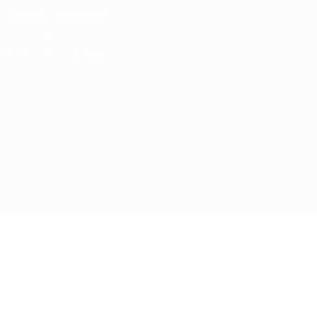
Términos y condiciones
Política de cookies
Ajustes de privacidad
© 1998-2026 UEFA. Todos los derechos reservados
La palabra UEFA, el logo de la UEFA y todas las marcas relacionadas
con las competiciones de la UEFA están protegidas por las marcas
registradas y/o por el copyright de UEFA. Se prohíbe el uso de estas
marcas registradas para uso comercial. El uso de UEFA.com
significa la aceptación de sus Términos, Condiciones y Política de
Privacidad.