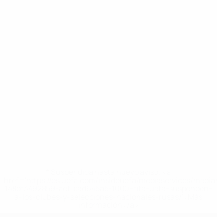
* Suspendida hasta nuevo aviso. <a
href='https://es.uefa.com/insideuefa/mediaservices/medi
148df3492859-aef1bad645a5-1000--fifa-uefa-suspenden-
a-los-clubes-y-selecciones-nacionales-rusas/'>Más
información</a>