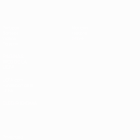
Europeo femenino sub-19 de la UEF
Partidos
Noticias
Sorteos
Historia
Vídeos
Sobre
Equipos
PÁGINAS
WEB DE LA
UEFA
UEFA.com
Fundación de la
UEFA
ELEGIR IDIOMA
Español
English
Français
Deutsch
Русский
Español
Italiano
Português
Privacidad