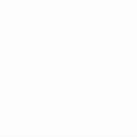
* Suspendida hasta nuevo aviso. <a
href='https://es.uefa.com/insideuefa/mediaservices/medi
148df3492859-aef1bad645a5-1000--fifa-uefa-suspenden-
a-los-clubes-y-selecciones-nacionales-rusas/'>Más
información</a>