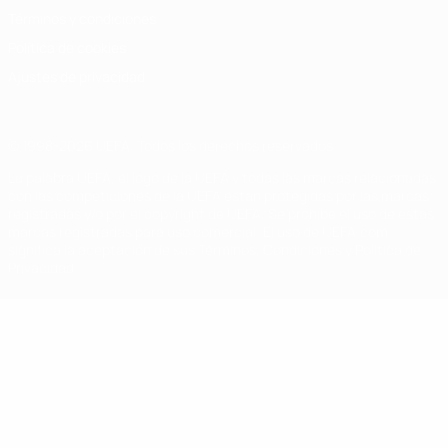
Términos y condiciones
Política de cookies
Ajustes de privacidad
© 1998-2026 UEFA. Todos los derechos reservados
La palabra UEFA, el logo de la UEFA y todas las marcas relacionadas
con las competiciones de la UEFA están protegidas por las marcas
registradas y/o por el copyright de UEFA. Se prohíbe el uso de estas
marcas registradas para uso comercial. El uso de UEFA.com
significa la aceptación de sus Términos, Condiciones y Política de
Privacidad.