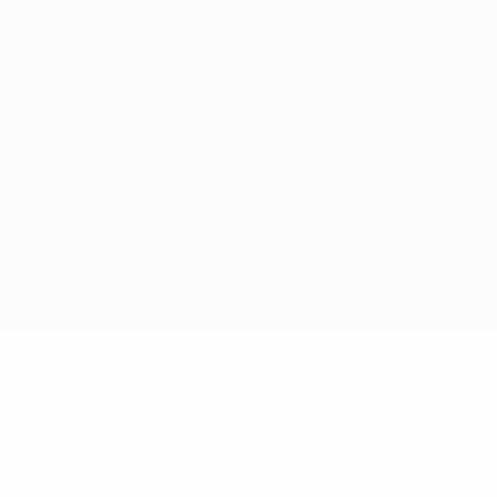
Términos y condiciones
Política de cookies
Ajustes de privacidad
© 1998-2026 UEFA. Todos los derechos reservados
La palabra UEFA, el logo de la UEFA y todas las marcas relacionadas
con las competiciones de la UEFA están protegidas por las marcas
registradas y/o por el copyright de UEFA. Se prohíbe el uso de estas
marcas registradas para uso comercial. El uso de UEFA.com
significa la aceptación de sus Términos, Condiciones y Política de
Privacidad.