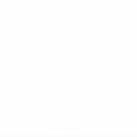
* Suspendida hasta nuevo aviso. <a
href='https://es.uefa.com/insideuefa/mediaservices/medi
148df3492859-aef1bad645a5-1000--fifa-uefa-suspenden-
a-los-clubes-y-selecciones-nacionales-rusas/'>Más
información</a>