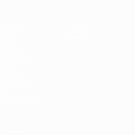
Europeo femenino sub-19 de la UEF
Partidos
Noticias
Sorteos
Historia
Vídeos
Sobre
Equipos
PÁGINAS
WEB DE LA
UEFA
UEFA.com
Fundación de la
UEFA
ELEGIR IDIOMA
Español
English
Français
Deutsch
Русский
Español
Italiano
Português
Privacidad