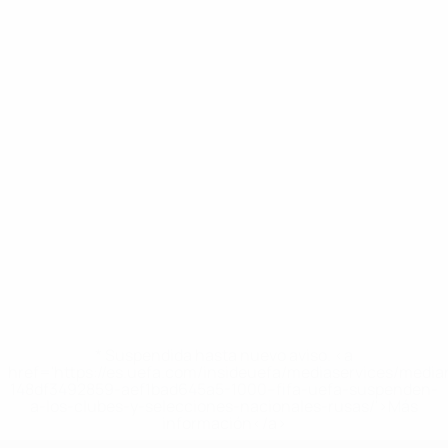
* Suspendida hasta nuevo aviso. <a
href='https://es.uefa.com/insideuefa/mediaservices/medi
148df3492859-aef1bad645a5-1000--fifa-uefa-suspenden-
a-los-clubes-y-selecciones-nacionales-rusas/'>Más
información</a>