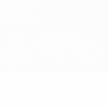
Términos y condiciones
Política de cookies
Ajustes de privacidad
© 1998-2026 UEFA. Todos los derechos reservados
La palabra UEFA, el logo de la UEFA y todas las marcas relacionadas
con las competiciones de la UEFA están protegidas por las marcas
registradas y/o por el copyright de UEFA. Se prohíbe el uso de estas
marcas registradas para uso comercial. El uso de UEFA.com
significa la aceptación de sus Términos, Condiciones y Política de
Privacidad.