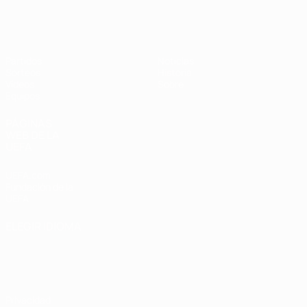
Europeo femenino sub-19 de la UEF
Partidos
Noticias
Sorteos
Historia
Vídeos
Sobre
Equipos
PÁGINAS
WEB DE LA
UEFA
UEFA.com
Fundación de la
UEFA
ELEGIR IDIOMA
Español
English
Français
Deutsch
Русский
Español
Italiano
Português
Privacidad