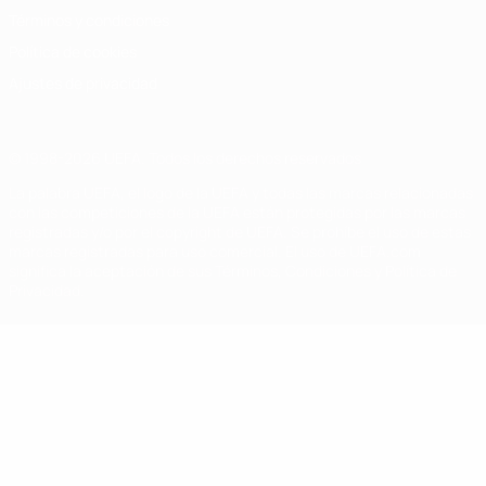
Términos y condiciones
Política de cookies
Ajustes de privacidad
© 1998-2026 UEFA. Todos los derechos reservados
La palabra UEFA, el logo de la UEFA y todas las marcas relacionadas
con las competiciones de la UEFA están protegidas por las marcas
registradas y/o por el copyright de UEFA. Se prohíbe el uso de estas
marcas registradas para uso comercial. El uso de UEFA.com
significa la aceptación de sus Términos, Condiciones y Política de
Privacidad.