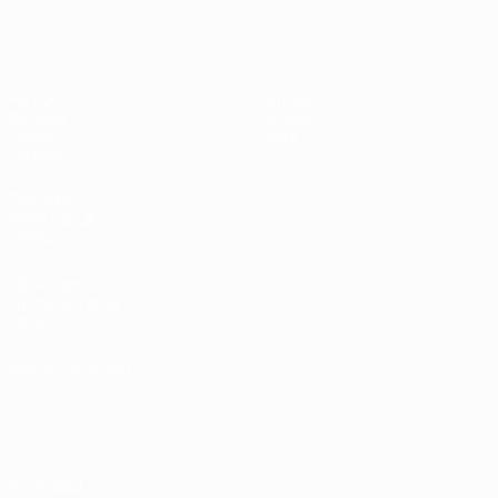
Europeo femenino sub-19 de la UEF
Partidos
Noticias
Sorteos
Historia
Vídeos
Sobre
Equipos
PÁGINAS
WEB DE LA
UEFA
UEFA.com
Fundación de la
UEFA
ELEGIR IDIOMA
Español
English
Français
Deutsch
Русский
Español
Italiano
Português
Privacidad