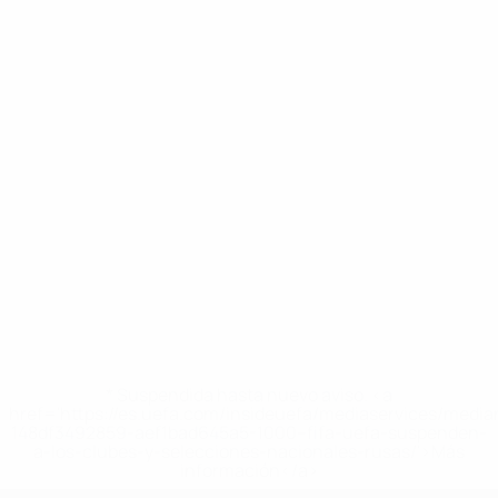
* Suspendida hasta nuevo aviso. <a
href='https://es.uefa.com/insideuefa/mediaservices/medi
148df3492859-aef1bad645a5-1000--fifa-uefa-suspenden-
a-los-clubes-y-selecciones-nacionales-rusas/'>Más
información</a>