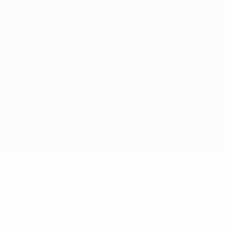
Términos y condiciones
Política de cookies
Ajustes de privacidad
© 1998-2026 UEFA. Todos los derechos reservados
La palabra UEFA, el logo de la UEFA y todas las marcas relacionadas
con las competiciones de la UEFA están protegidas por las marcas
registradas y/o por el copyright de UEFA. Se prohíbe el uso de estas
marcas registradas para uso comercial. El uso de UEFA.com
significa la aceptación de sus Términos, Condiciones y Política de
Privacidad.