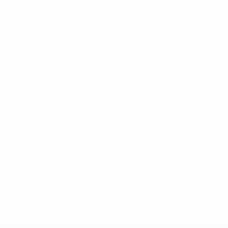
* Suspendida hasta nuevo aviso. <a
href='https://es.uefa.com/insideuefa/mediaservices/medi
148df3492859-aef1bad645a5-1000--fifa-uefa-suspenden-
a-los-clubes-y-selecciones-nacionales-rusas/'>Más
información</a>