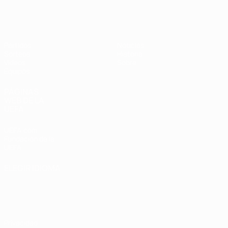
Europeo femenino sub-19 de la UEF
Partidos
Noticias
Sorteos
Historia
Vídeos
Sobre
Equipos
PÁGINAS
WEB DE LA
UEFA
UEFA.com
Fundación de la
UEFA
ELEGIR IDIOMA
Español
English
Français
Deutsch
Русский
Español
Italiano
Português
Privacidad