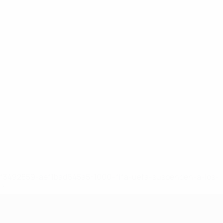
8df3492859-aef1bad645a5-1000--fifa-uefa-suspenden-a-los-
a>