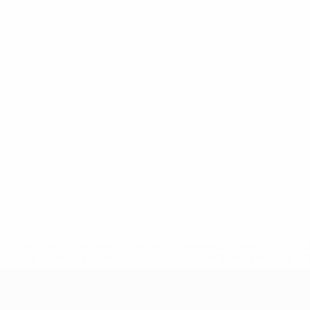
a.com/insideuefa/mediaservices/mediareleases/news/0272-14
lubes-y-selecciones-nacionales-rusas/'>Más información</
A