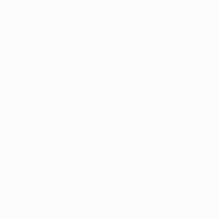
Partidos
Sorteos
Vídeos
Equipos
PÁGINAS WEB DE LA UEFA
UEFA.com
Fundación de la UEFA
ELEGIR IDIOMA
Español
English
Français
Deutsch
Русский
Español
Italiano
Privacidad
Términos y condiciones
Política de cookies
Ajustes de privacidad