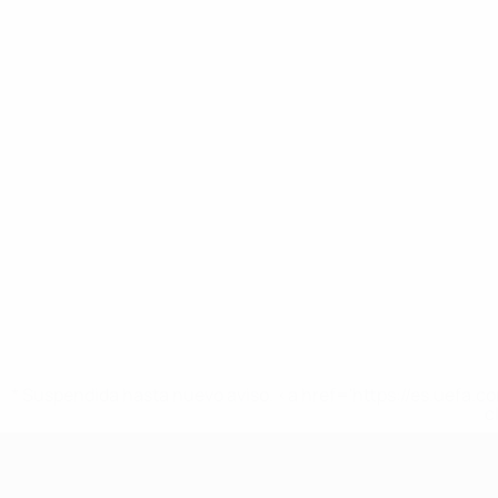
* Suspendida hasta nuevo aviso. <a href='https://es.uef
c
Europeo femenino sub-19 de la UEF