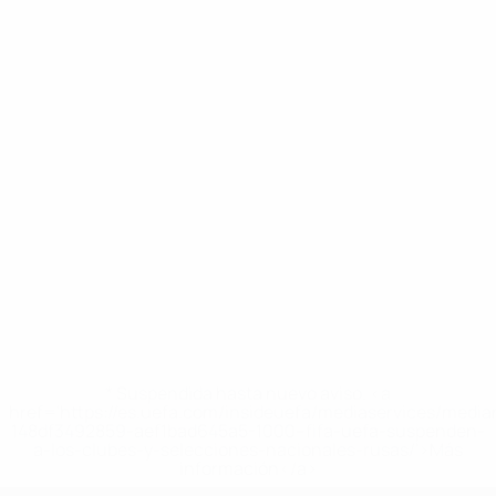
* Suspendida hasta nuevo aviso. <a
href='https://es.uefa.com/insideuefa/mediaservices/medi
148df3492859-aef1bad645a5-1000--fifa-uefa-suspenden-
a-los-clubes-y-selecciones-nacionales-rusas/'>Más
información</a>