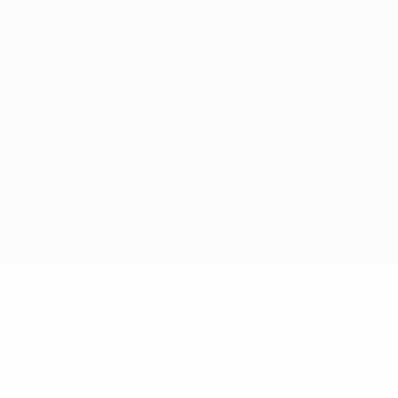
Términos y condiciones
Política de cookies
Ajustes de privacidad
© 1998-2026 UEFA. Todos los derechos reservados
La palabra UEFA, el logo de la UEFA y todas las marcas relacionadas
con las competiciones de la UEFA están protegidas por las marcas
registradas y/o por el copyright de UEFA. Se prohíbe el uso de estas
marcas registradas para uso comercial. El uso de UEFA.com
significa la aceptación de sus Términos, Condiciones y Política de
Privacidad.