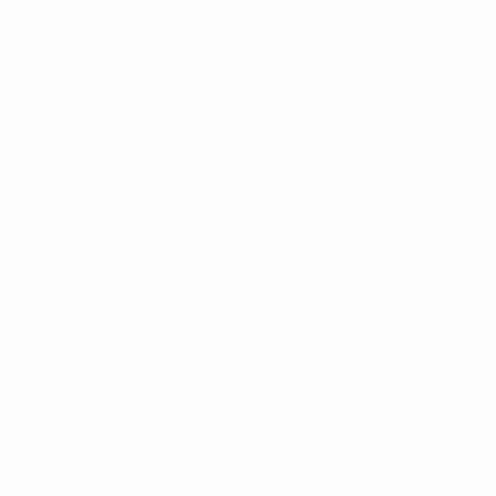
Europeo femenino sub-19 de la UEF
Partidos
Noticias
Sorteos
Historia
Vídeos
Sobre
Equipos
PÁGINAS
WEB DE LA
UEFA
UEFA.com
Fundación de la
UEFA
ELEGIR IDIOMA
Español
English
Français
Deutsch
Русский
Español
Italiano
Português
Privacidad