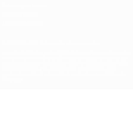
Términos y condiciones
Política de cookies
Ajustes de privacidad
© 1998-2026 UEFA. Todos los derechos reservados
La palabra UEFA, el logo de la UEFA y todas las marcas relacionadas
con las competiciones de la UEFA están protegidas por las marcas
registradas y/o por el copyright de UEFA. Se prohíbe el uso de estas
marcas registradas para uso comercial. El uso de UEFA.com
significa la aceptación de sus Términos, Condiciones y Política de
Privacidad.