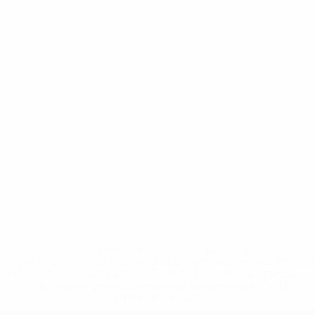
* Suspendida hasta nuevo aviso. <a
href='https://es.uefa.com/insideuefa/mediaservices/medi
148df3492859-aef1bad645a5-1000--fifa-uefa-suspenden-
a-los-clubes-y-selecciones-nacionales-rusas/'>Más
información</a>