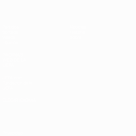
Europeo femenino sub-19 de la UEF
Partidos
Noticias
Sorteos
Historia
Vídeos
Sobre
Equipos
PÁGINAS
WEB DE LA
UEFA
UEFA.com
Fundación de la
UEFA
ELEGIR IDIOMA
Español
English
Français
Deutsch
Русский
Español
Italiano
Português
Privacidad