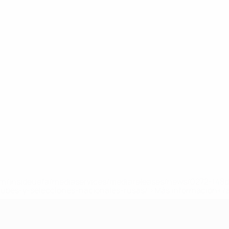
a.com/insideuefa/mediaservices/mediareleases/news/0272-14
lubes-y-selecciones-nacionales-rusas/'>Más información</
A