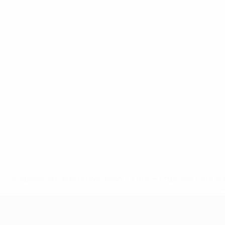
* Suspendida hasta nuevo aviso. <a href='https://es.uef
c
Europeo femenino sub-19 de la UEF