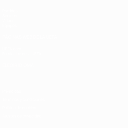
Partidos
Sorteos
Vídeos
Equipos
PÁGINAS WEB DE LA UEFA
UEFA.com
Fundación de la UEFA
ELEGIR IDIOMA
Español
English
Français
Deutsch
Русский
Español
Italiano
Privacidad
Términos y condiciones
Política de cookies
Ajustes de privacidad