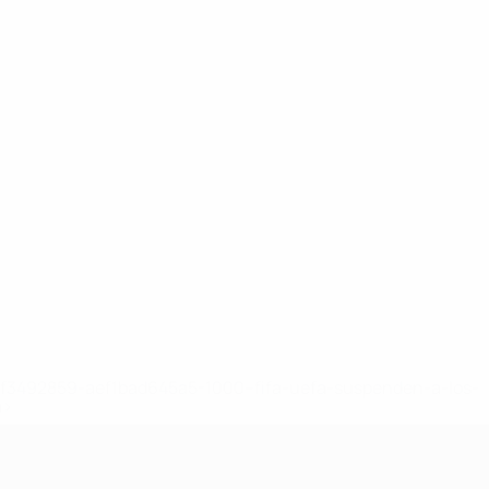
8df3492859-aef1bad645a5-1000--fifa-uefa-suspenden-a-los-
a>