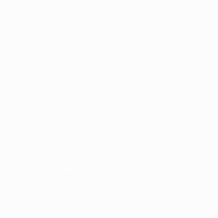
Partidos
Sorteos
Vídeos
Equipos
PÁGINAS WEB DE LA UEFA
UEFA.com
Fundación de la UEFA
ELEGIR IDIOMA
Español
English
Français
Deutsch
Русский
Español
Italiano
Privacidad
Términos y condiciones
Política de cookies
Ajustes de privacidad