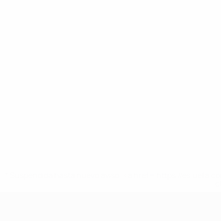
* Suspendida hasta nuevo aviso. <a href='https://es.uef
c
Europeo femenino sub-19 de la UEF