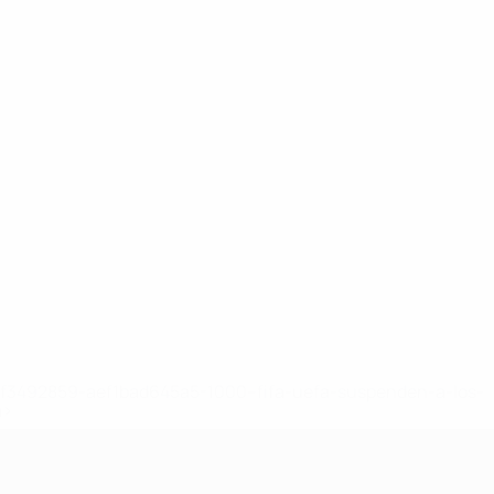
8df3492859-aef1bad645a5-1000--fifa-uefa-suspenden-a-los-
a>