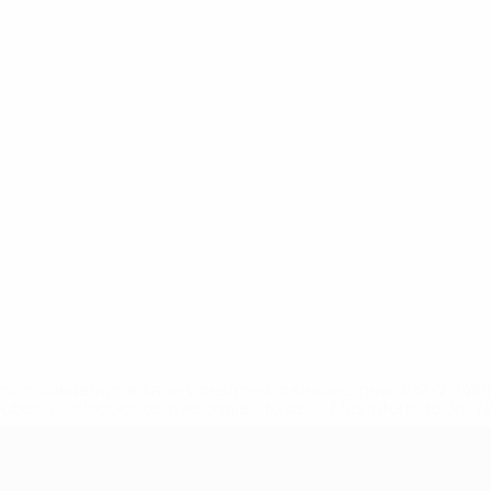
a.com/insideuefa/mediaservices/mediareleases/news/0272-14
lubes-y-selecciones-nacionales-rusas/'>Más información</
A