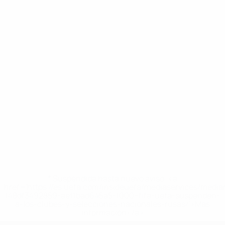
* Suspendida hasta nuevo aviso. <a
href='https://es.uefa.com/insideuefa/mediaservices/medi
148df3492859-aef1bad645a5-1000--fifa-uefa-suspenden-
a-los-clubes-y-selecciones-nacionales-rusas/'>Más
información</a>