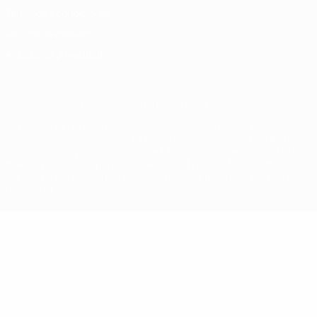
Términos y condiciones
Política de cookies
Ajustes de privacidad
© 1998-2026 UEFA. Todos los derechos reservados
La palabra UEFA, el logo de la UEFA y todas las marcas relacionadas
con las competiciones de la UEFA están protegidas por las marcas
registradas y/o por el copyright de UEFA. Se prohíbe el uso de estas
marcas registradas para uso comercial. El uso de UEFA.com
significa la aceptación de sus Términos, Condiciones y Política de
Privacidad.