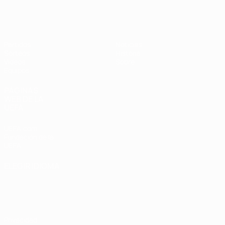
Europeo femenino sub-19 de la UEF
Partidos
Noticias
Sorteos
Historia
Vídeos
Sobre
Equipos
PÁGINAS
WEB DE LA
UEFA
UEFA.com
Fundación de la
UEFA
ELEGIR IDIOMA
Español
English
Français
Deutsch
Русский
Español
Italiano
Português
Privacidad