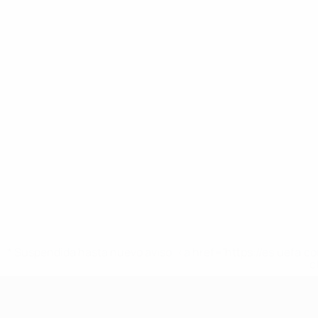
* Suspendida hasta nuevo aviso. <a href='https://es.uef
c
Europeo femenino sub-19 de la UEF