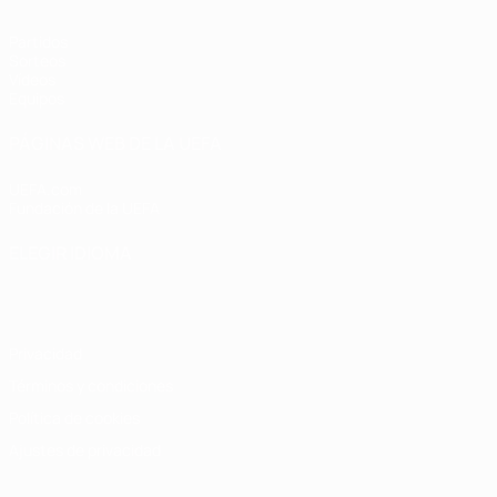
Partidos
Sorteos
Vídeos
Equipos
PÁGINAS WEB DE LA UEFA
UEFA.com
Fundación de la UEFA
ELEGIR IDIOMA
Español
English
Français
Deutsch
Русский
Español
Italiano
Privacidad
Términos y condiciones
Política de cookies
Ajustes de privacidad