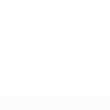
8df3492859-aef1bad645a5-1000--fifa-uefa-suspenden-a-los-
a>