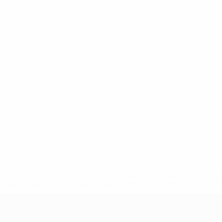
a.com/insideuefa/mediaservices/mediareleases/news/0272-14
lubes-y-selecciones-nacionales-rusas/'>Más información</
A