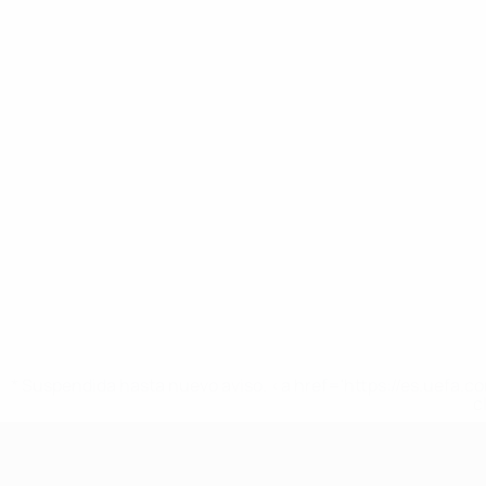
* Suspendida hasta nuevo aviso. <a href='https://es.uef
c
Europeo femenino sub-19 de la UEF