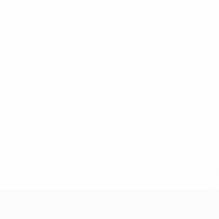
a.com/insideuefa/mediaservices/mediareleases/news/0272-14
lubes-y-selecciones-nacionales-rusas/'>Más información</
A