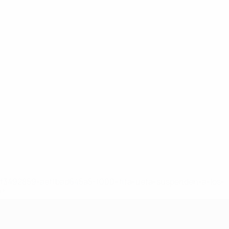
8df3492859-aef1bad645a5-1000--fifa-uefa-suspenden-a-los-
a>