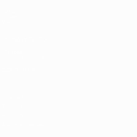
Partidos
Sorteos
Vídeos
Equipos
PÁGINAS WEB DE LA UEFA
UEFA.com
Fundación de la UEFA
ELEGIR IDIOMA
Español
English
Français
Deutsch
Русский
Español
Italiano
Privacidad
Términos y condiciones
Política de cookies
Ajustes de privacidad