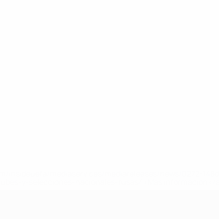
a.com/insideuefa/mediaservices/mediareleases/news/0272-14
lubes-y-selecciones-nacionales-rusas/'>Más información</
A