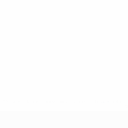
* Suspendida hasta nuevo aviso. <a href='https://es.uef
c
Europeo femenino sub-19 de la UEF