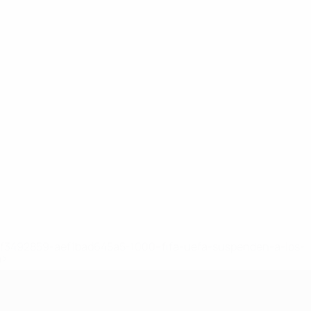
8df3492859-aef1bad645a5-1000--fifa-uefa-suspenden-a-los-
a>