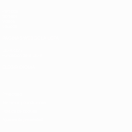
Partidos
Sorteos
Vídeos
Equipos
PÁGINAS WEB DE LA UEFA
UEFA.com
Fundación de la UEFA
ELEGIR IDIOMA
Español
English
Français
Deutsch
Русский
Español
Italiano
Privacidad
Términos y condiciones
Política de cookies
Ajustes de privacidad