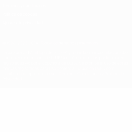
Términos y condiciones
Política de cookies
Ajustes de privacidad
© 1998-2026 UEFA. Todos los derechos reservados
La palabra UEFA, el logo de la UEFA y todas las marcas relacionadas
con las competiciones de la UEFA están protegidas por las marcas
registradas y/o por el copyright de UEFA. Se prohíbe el uso de estas
marcas registradas para uso comercial. El uso de UEFA.com
significa la aceptación de sus Términos, Condiciones y Política de
Privacidad.