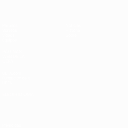
Europeo femenino sub-19 de la UEF
Partidos
Noticias
Sorteos
Historia
Vídeos
Sobre
Equipos
PÁGINAS
WEB DE LA
UEFA
UEFA.com
Fundación de la
UEFA
ELEGIR IDIOMA
Español
English
Français
Deutsch
Русский
Español
Italiano
Português
Privacidad