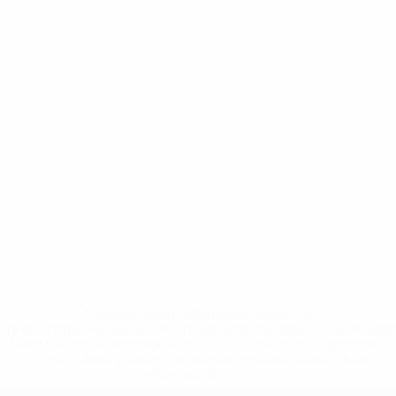
* Suspendida hasta nuevo aviso. <a
href='https://es.uefa.com/insideuefa/mediaservices/medi
148df3492859-aef1bad645a5-1000--fifa-uefa-suspenden-
a-los-clubes-y-selecciones-nacionales-rusas/'>Más
información</a>