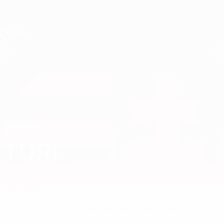
Saltar
al
contenido
principal
Europeo femenino sub-19 de la UEFA
BORI
Bori Turi Datos
TURI
Hungría
Resumen
Sin datos disponibles para este jugador