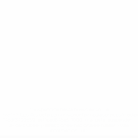
* Suspendida hasta nuevo aviso. <a
href='https://es.uefa.com/insideuefa/mediaservices/medi
148df3492859-aef1bad645a5-1000--fifa-uefa-suspenden-
a-los-clubes-y-selecciones-nacionales-rusas/'>Más
información</a>