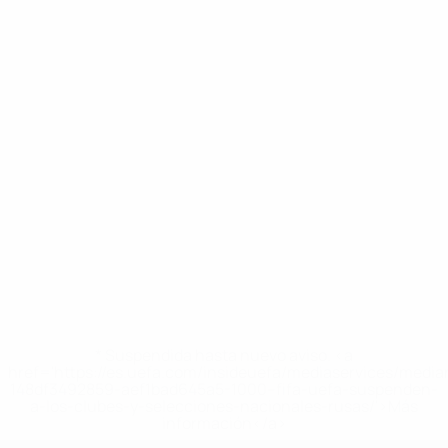
* Suspendida hasta nuevo aviso. <a
href='https://es.uefa.com/insideuefa/mediaservices/medi
148df3492859-aef1bad645a5-1000--fifa-uefa-suspenden-
a-los-clubes-y-selecciones-nacionales-rusas/'>Más
información</a>