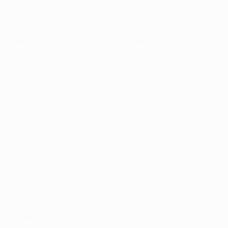
Europeo femenino sub-19 de la UEF
Partidos
Noticias
Sorteos
Historia
Vídeos
Sobre
Equipos
PÁGINAS
WEB DE LA
UEFA
UEFA.com
Fundación de la
UEFA
ELEGIR IDIOMA
Español
English
Français
Deutsch
Русский
Español
Italiano
Português
Privacidad