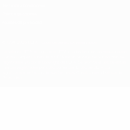
Términos y condiciones
Política de cookies
Ajustes de privacidad
© 1998-2026 UEFA. Todos los derechos reservados
La palabra UEFA, el logo de la UEFA y todas las marcas relacionadas
con las competiciones de la UEFA están protegidas por las marcas
registradas y/o por el copyright de UEFA. Se prohíbe el uso de estas
marcas registradas para uso comercial. El uso de UEFA.com
significa la aceptación de sus Términos, Condiciones y Política de
Privacidad.