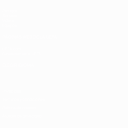
Partidos
Sorteos
Vídeos
Equipos
PÁGINAS WEB DE LA UEFA
UEFA.com
Fundación de la UEFA
ELEGIR IDIOMA
Español
English
Français
Deutsch
Русский
Español
Italiano
Privacidad
Términos y condiciones
Política de cookies
Ajustes de privacidad