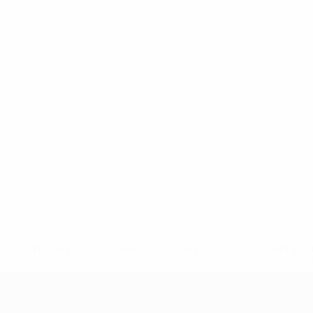
* Suspendida hasta nuevo aviso. <a href='https://es.uef
c
Europeo femenino sub-19 de la UEF