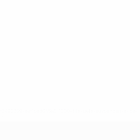
8df3492859-aef1bad645a5-1000--fifa-uefa-suspenden-a-los-
a>