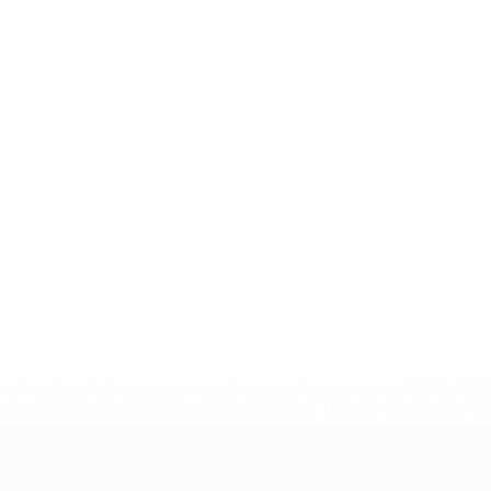
a.com/insideuefa/mediaservices/mediareleases/news/0272-14
lubes-y-selecciones-nacionales-rusas/'>Más información</
A