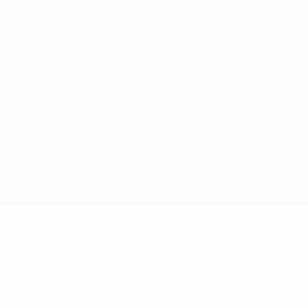
Términos y condiciones
Política de cookies
Ajustes de privacidad
© 1998-2026 UEFA. Todos los derechos reservados
La palabra UEFA, el logo de la UEFA y todas las marcas relacionadas
con las competiciones de la UEFA están protegidas por las marcas
registradas y/o por el copyright de UEFA. Se prohíbe el uso de estas
marcas registradas para uso comercial. El uso de UEFA.com
significa la aceptación de sus Términos, Condiciones y Política de
Privacidad.