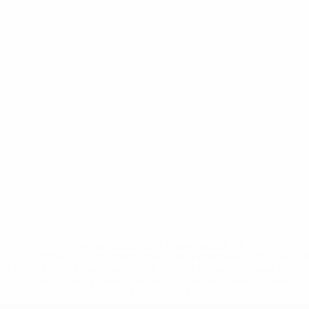
* Suspendida hasta nuevo aviso. <a
href='https://es.uefa.com/insideuefa/mediaservices/medi
148df3492859-aef1bad645a5-1000--fifa-uefa-suspenden-
a-los-clubes-y-selecciones-nacionales-rusas/'>Más
información</a>