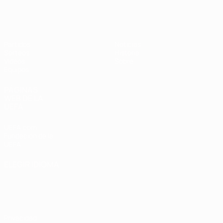
Europeo femenino sub-19 de la UEF
Partidos
Noticias
Sorteos
Historia
Vídeos
Sobre
Equipos
PÁGINAS
WEB DE LA
UEFA
UEFA.com
Fundación de la
UEFA
ELEGIR IDIOMA
Español
English
Français
Deutsch
Русский
Español
Italiano
Português
Privacidad