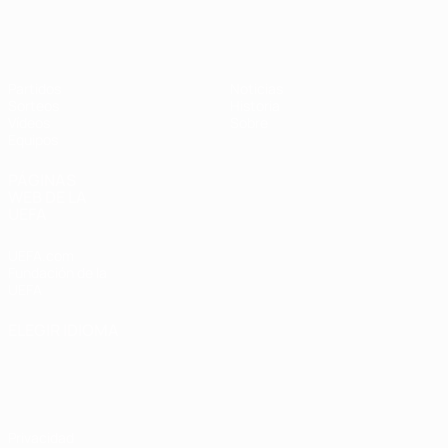
Europeo femenino sub-19 de la UEF
Partidos
Noticias
Sorteos
Historia
Vídeos
Sobre
Equipos
PÁGINAS
WEB DE LA
UEFA
UEFA.com
Fundación de la
UEFA
ELEGIR IDIOMA
Español
English
Français
Deutsch
Русский
Español
Italiano
Português
Privacidad