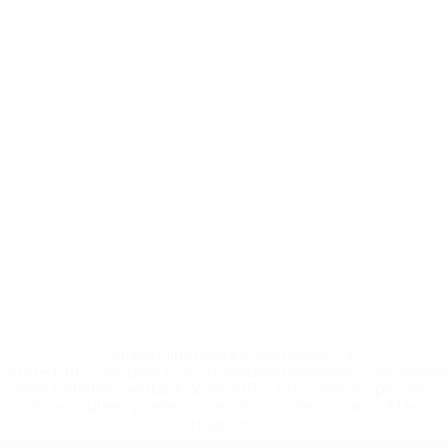
* Suspendida hasta nuevo aviso. <a
href='https://es.uefa.com/insideuefa/mediaservices/medi
148df3492859-aef1bad645a5-1000--fifa-uefa-suspenden-
a-los-clubes-y-selecciones-nacionales-rusas/'>Más
información</a>