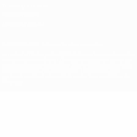
Términos y condiciones
Política de cookies
Ajustes de privacidad
© 1998-2026 UEFA. Todos los derechos reservados
La palabra UEFA, el logo de la UEFA y todas las marcas relacionadas
con las competiciones de la UEFA están protegidas por las marcas
registradas y/o por el copyright de UEFA. Se prohíbe el uso de estas
marcas registradas para uso comercial. El uso de UEFA.com
significa la aceptación de sus Términos, Condiciones y Política de
Privacidad.