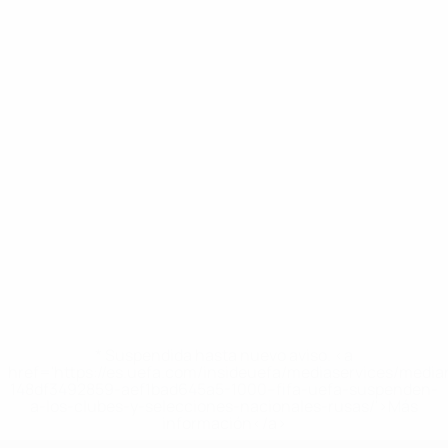
* Suspendida hasta nuevo aviso. <a
href='https://es.uefa.com/insideuefa/mediaservices/medi
148df3492859-aef1bad645a5-1000--fifa-uefa-suspenden-
a-los-clubes-y-selecciones-nacionales-rusas/'>Más
información</a>