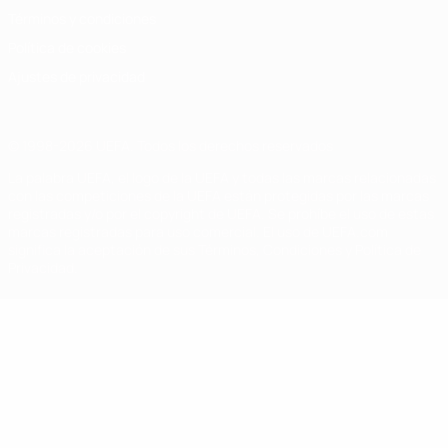
Términos y condiciones
Política de cookies
Ajustes de privacidad
© 1998-2026 UEFA. Todos los derechos reservados
La palabra UEFA, el logo de la UEFA y todas las marcas relacionadas
con las competiciones de la UEFA están protegidas por las marcas
registradas y/o por el copyright de UEFA. Se prohíbe el uso de estas
marcas registradas para uso comercial. El uso de UEFA.com
significa la aceptación de sus Términos, Condiciones y Política de
Privacidad.