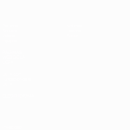
Europeo femenino sub-19 de la UEF
Partidos
Noticias
Sorteos
Historia
Vídeos
Sobre
Equipos
PÁGINAS
WEB DE LA
UEFA
UEFA.com
Fundación de la
UEFA
ELEGIR IDIOMA
Español
English
Français
Deutsch
Русский
Español
Italiano
Português
Privacidad