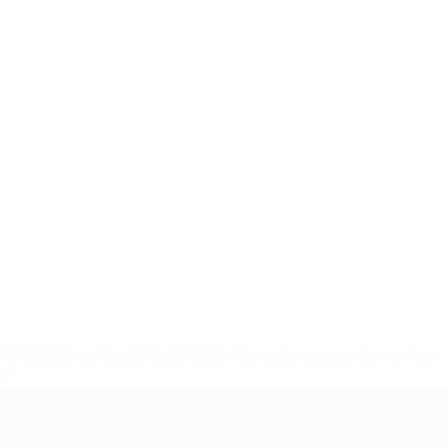
8df3492859-aef1bad645a5-1000--fifa-uefa-suspenden-a-los-
a>