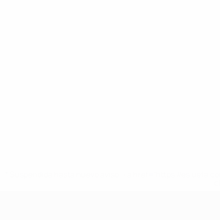
* Suspendida hasta nuevo aviso. <a href='https://es.uef
c
Europeo femenino sub-19 de la UEF