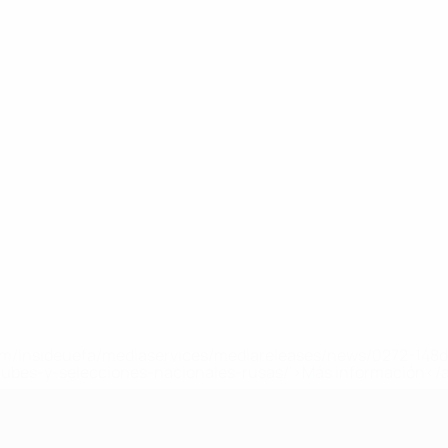
a.com/insideuefa/mediaservices/mediareleases/news/0272-14
lubes-y-selecciones-nacionales-rusas/'>Más información</
A