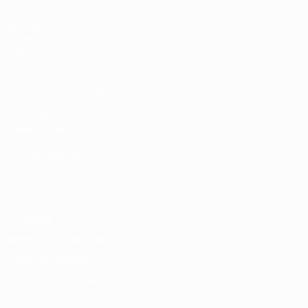
Partidos
Sorteos
Vídeos
Equipos
PÁGINAS WEB DE LA UEFA
UEFA.com
Fundación de la UEFA
ELEGIR IDIOMA
Español
English
Français
Deutsch
Русский
Español
Italiano
Privacidad
Términos y condiciones
Política de cookies
Ajustes de privacidad