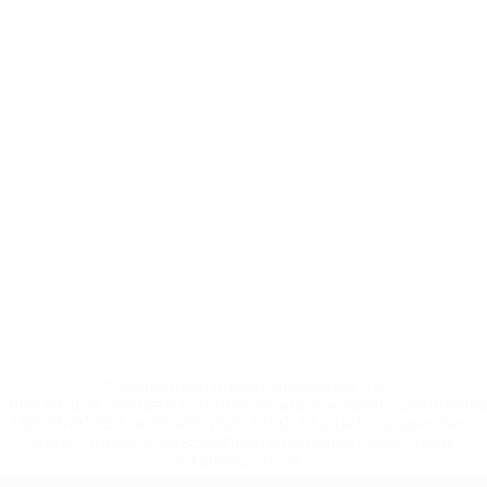
* Suspendida hasta nuevo aviso. <a
href='https://es.uefa.com/insideuefa/mediaservices/medi
148df3492859-aef1bad645a5-1000--fifa-uefa-suspenden-
a-los-clubes-y-selecciones-nacionales-rusas/'>Más
información</a>