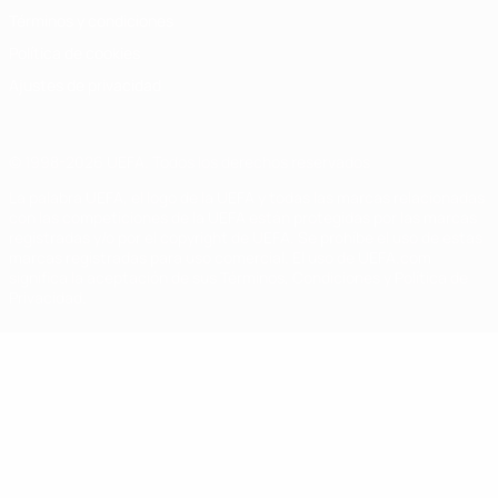
Términos y condiciones
Política de cookies
Ajustes de privacidad
© 1998-2026 UEFA. Todos los derechos reservados
La palabra UEFA, el logo de la UEFA y todas las marcas relacionadas
con las competiciones de la UEFA están protegidas por las marcas
registradas y/o por el copyright de UEFA. Se prohíbe el uso de estas
marcas registradas para uso comercial. El uso de UEFA.com
significa la aceptación de sus Términos, Condiciones y Política de
Privacidad.