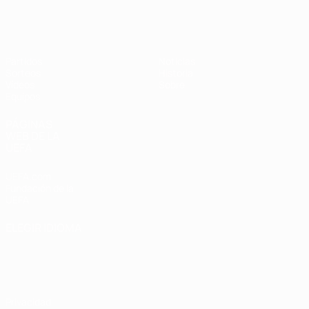
Europeo femenino sub-19 de la UEF
Partidos
Noticias
Sorteos
Historia
Vídeos
Sobre
Equipos
PÁGINAS
WEB DE LA
UEFA
UEFA.com
Fundación de la
UEFA
ELEGIR IDIOMA
Español
English
Français
Deutsch
Русский
Español
Italiano
Português
Privacidad