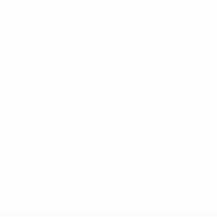
* Suspendida hasta nuevo aviso. <a
href='https://es.uefa.com/insideuefa/mediaservices/medi
148df3492859-aef1bad645a5-1000--fifa-uefa-suspenden-
a-los-clubes-y-selecciones-nacionales-rusas/'>Más
información</a>