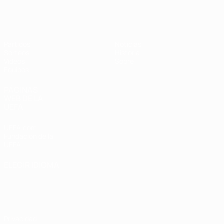
Europeo femenino sub-19 de la UEF
Partidos
Noticias
Sorteos
Historia
Vídeos
Sobre
Equipos
PÁGINAS
WEB DE LA
UEFA
UEFA.com
Fundación de la
UEFA
ELEGIR IDIOMA
Español
English
Français
Deutsch
Русский
Español
Italiano
Português
Privacidad