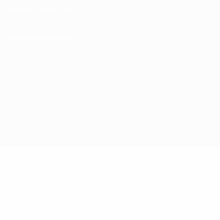
Términos y condiciones
Política de cookies
Ajustes de privacidad
© 1998-2026 UEFA. Todos los derechos reservados
La palabra UEFA, el logo de la UEFA y todas las marcas relacionadas
con las competiciones de la UEFA están protegidas por las marcas
registradas y/o por el copyright de UEFA. Se prohíbe el uso de estas
marcas registradas para uso comercial. El uso de UEFA.com
significa la aceptación de sus Términos, Condiciones y Política de
Privacidad.