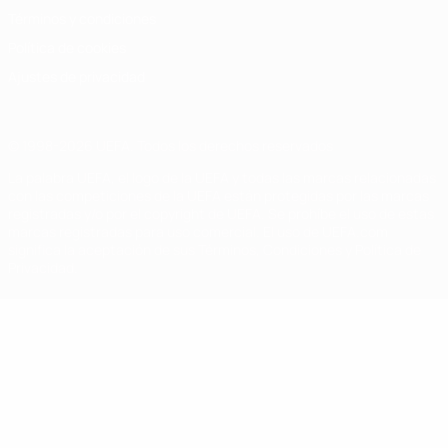
Términos y condiciones
Política de cookies
Ajustes de privacidad
© 1998-2026 UEFA. Todos los derechos reservados
La palabra UEFA, el logo de la UEFA y todas las marcas relacionadas
con las competiciones de la UEFA están protegidas por las marcas
registradas y/o por el copyright de UEFA. Se prohíbe el uso de estas
marcas registradas para uso comercial. El uso de UEFA.com
significa la aceptación de sus Términos, Condiciones y Política de
Privacidad.