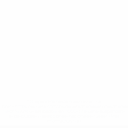
* Suspendida hasta nuevo aviso. <a
href='https://es.uefa.com/insideuefa/mediaservices/medi
148df3492859-aef1bad645a5-1000--fifa-uefa-suspenden-
a-los-clubes-y-selecciones-nacionales-rusas/'>Más
información</a>