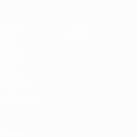
Europeo femenino sub-19 de la UEF
Partidos
Noticias
Sorteos
Historia
Vídeos
Sobre
Equipos
PÁGINAS
WEB DE LA
UEFA
UEFA.com
Fundación de la
UEFA
ELEGIR IDIOMA
Español
English
Français
Deutsch
Русский
Español
Italiano
Português
Privacidad