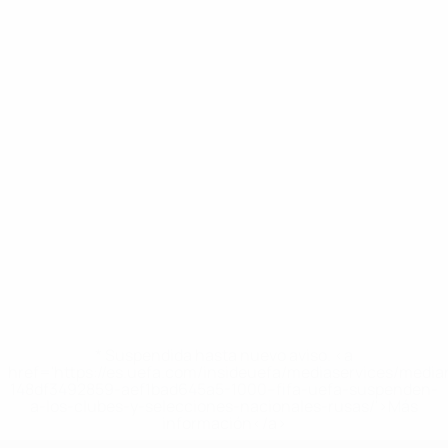
* Suspendida hasta nuevo aviso. <a
href='https://es.uefa.com/insideuefa/mediaservices/medi
148df3492859-aef1bad645a5-1000--fifa-uefa-suspenden-
a-los-clubes-y-selecciones-nacionales-rusas/'>Más
información</a>