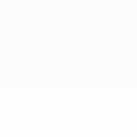
Términos y condiciones
Política de cookies
Ajustes de privacidad
© 1998-2026 UEFA. Todos los derechos reservados
La palabra UEFA, el logo de la UEFA y todas las marcas relacionadas
con las competiciones de la UEFA están protegidas por las marcas
registradas y/o por el copyright de UEFA. Se prohíbe el uso de estas
marcas registradas para uso comercial. El uso de UEFA.com
significa la aceptación de sus Términos, Condiciones y Política de
Privacidad.