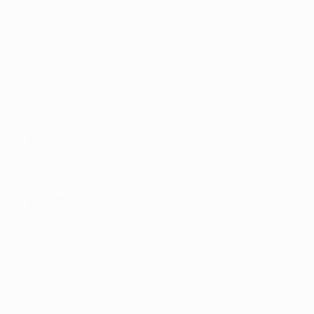
Europeo femenino sub-19 de la UEF
Partidos
Noticias
Sorteos
Historia
Vídeos
Sobre
Equipos
PÁGINAS
WEB DE LA
UEFA
UEFA.com
Fundación de la
UEFA
ELEGIR IDIOMA
Español
English
Français
Deutsch
Русский
Español
Italiano
Português
Privacidad