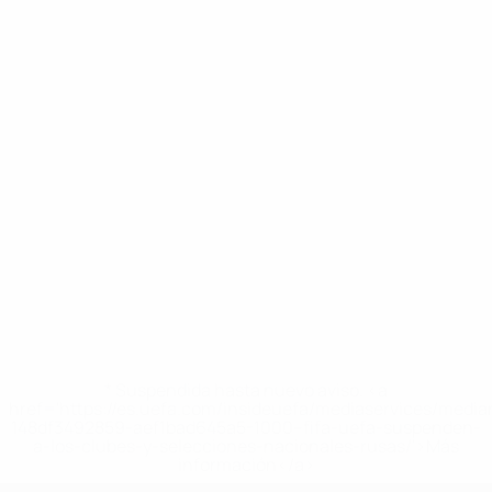
* Suspendida hasta nuevo aviso. <a
href='https://es.uefa.com/insideuefa/mediaservices/medi
148df3492859-aef1bad645a5-1000--fifa-uefa-suspenden-
a-los-clubes-y-selecciones-nacionales-rusas/'>Más
información</a>