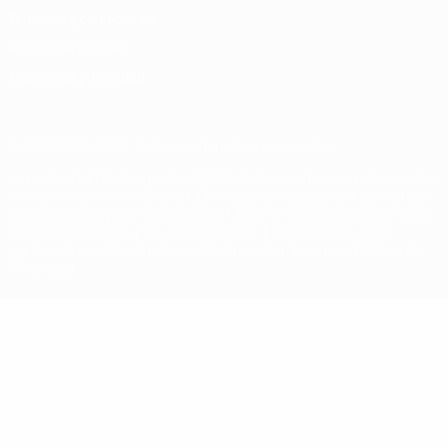
Términos y condiciones
Política de cookies
Ajustes de privacidad
© 1998-2026 UEFA. Todos los derechos reservados
La palabra UEFA, el logo de la UEFA y todas las marcas relacionadas
con las competiciones de la UEFA están protegidas por las marcas
registradas y/o por el copyright de UEFA. Se prohíbe el uso de estas
marcas registradas para uso comercial. El uso de UEFA.com
significa la aceptación de sus Términos, Condiciones y Política de
Privacidad.