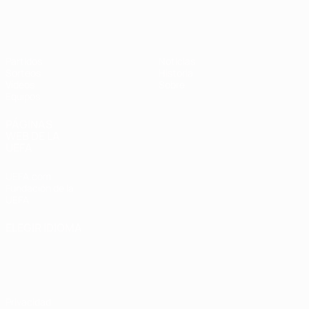
Europeo femenino sub-19 de la UEF
Partidos
Noticias
Sorteos
Historia
Vídeos
Sobre
Equipos
PÁGINAS
WEB DE LA
UEFA
UEFA.com
Fundación de la
UEFA
ELEGIR IDIOMA
Español
English
Français
Deutsch
Русский
Español
Italiano
Português
Privacidad