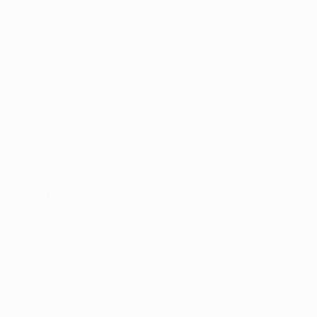
Clasificatorios Europeos
Partidos
Equipos
Grupos
Noticias
UEFA.tv
Sobre
Datos
Tienda
VISITE
TAMBIÉN
UEFA.com
Sobre la UEFA
Fundación de la
UEFA
ELEGIR IDIOMA
Español
English
Français
Deutsch
Русский
Español
Italiano
Português
Descarga la app oficial