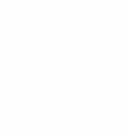
Clasificatorios Europeos
mar 14 oct 2025
· Fase de
clasificación
* Suspendida hasta nuevo aviso. <a
href='https://es.uefa.com/insideuefa/mediaservices/medi
148df3492859-aef1bad645a5-1000--fifa-uefa-suspenden-
a-los-clubes-y-selecciones-nacionales-rusas/'>Más
información</a>