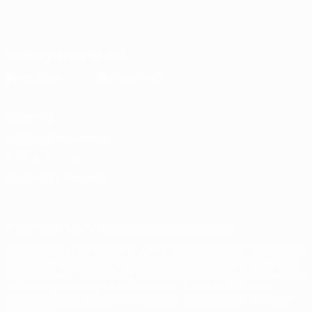
Español
English
Français
Deutsch
Русский
Español
Italiano
Português
Descarga la app oficial
Privacidad
Términos y condiciones
Política de cookies
Ajustes de privacidad
© 1998-2026 UEFA. Todos los derechos reservados
La palabra UEFA, el logo de la UEFA y todas las marcas relacionadas
con las competiciones de la UEFA están protegidas por las marcas
registradas y/o por el copyright de UEFA. Se prohíbe el uso de estas
marcas registradas para uso comercial. El uso de UEFA.com
significa la aceptación de sus Términos, Condiciones y Política de
Privacidad.