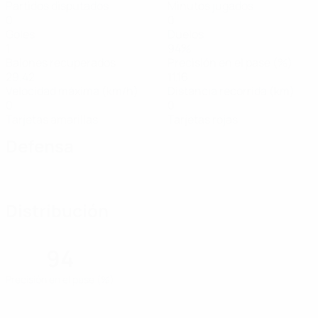
Partidos disputados
Minutos jugados
0
0
Goles
Duelos
1
94%
Balones recuperados
Precisión en el pase (%)
29,42
11,16
Velocidad máxima (km/h)
Distancia recorrida (km)
0
0
Tarjetas amarillas
Tarjetas rojas
Defensa
Distribución
94
Precisión en el pase (%)