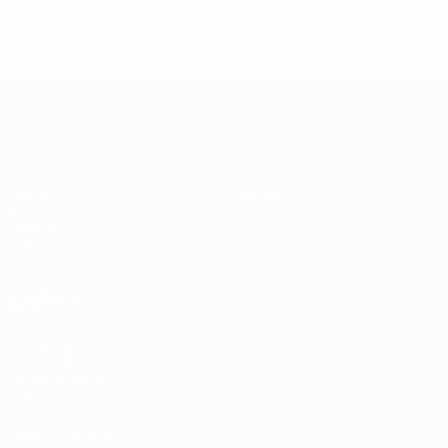
href='https://es.uefa.com/insideuefa/mediaservices/medi
148df3492859-aef1bad645a5-1000--fifa-uefa-suspenden-
a-los-clubes-y-selecciones-nacionales-rusas/'>Más
información</a>
Clasificatorios Europeos
Partidos
Equipos
Grupos
Noticias
UEFA.tv
Sobre
Datos
Tienda
VISITE
TAMBIÉN
UEFA.com
Sobre la UEFA
Fundación de la
UEFA
ELEGIR IDIOMA