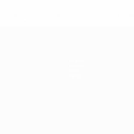
a.com/insideuefa/mediaservices/mediareleases/news/0272-14
lubes-y-selecciones-nacionales-rusas/'>Más información</
Equipos
Noticias
Sobre
Tienda
Português