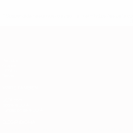
* Suspendida hasta nuevo aviso. <a href='https://es.uef
c
Clasificatorios Europeos
Partidos
Grupos
UEFA.tv
Datos
VISITE TAMBIÉN
UEFA.com
Sobre la UEFA
Fundación de la UEFA
ELEGIR IDIOMA
Español
English
Français
Deutsch
Русский
Español
Italiano