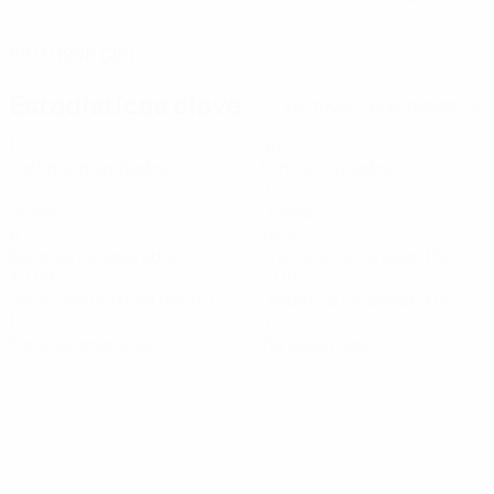
FECHA DE NACIMIENTO
09/7/1998 (28)
Estadísticas clave
Ver todas las estadísticas
1
90
Partidos disputados
Minutos jugados
0
2
Goles
Duelos
6
76%
Balones recuperados
Precisión en el pase (%)
30,59
10,19
Velocidad máxima (km/h)
Distancia recorrida (km)
1
0
Tarjetas amarillas
Tarjetas rojas