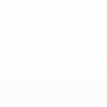
* Suspendida hasta nuevo aviso. <a
href='https://es.uefa.com/insideuefa/mediaservices/medi
148df3492859-aef1bad645a5-1000--fifa-uefa-suspenden-
a-los-clubes-y-selecciones-nacionales-rusas/'>Más
información</a>
Clasificatorios Europeos
Partidos
Equipos