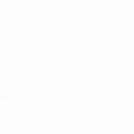
Grupos
Noticias
UEFA.tv
Sobre
Datos
Tienda
VISITE
TAMBIÉN
UEFA.com
Sobre la UEFA
Fundación de la
UEFA
ELEGIR IDIOMA
Español
English
Français
Deutsch
Русский
Español
Italiano
Português
Descarga la app oficial
Privacidad
Términos y condiciones