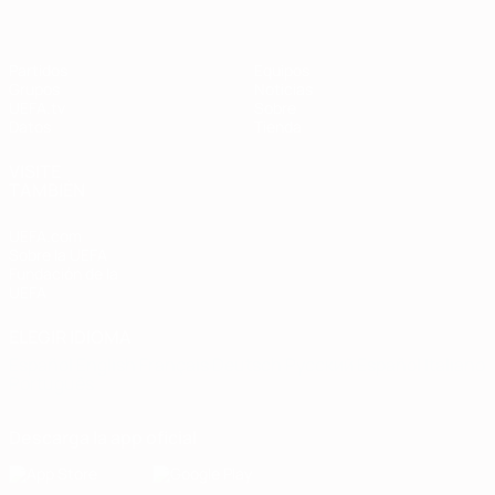
Partidos
Equipos
Grupos
Noticias
UEFA.tv
Sobre
Datos
Tienda
VISITE
TAMBIÉN
UEFA.com
Sobre la UEFA
Fundación de la
UEFA
ELEGIR IDIOMA
Español
English
Français
Deutsch
Русский
Español
Italiano
Português
Descarga la app oficial