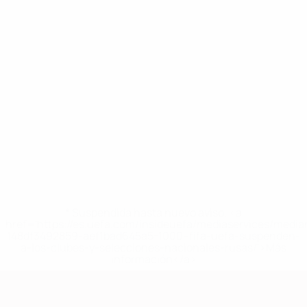
* Suspendida hasta nuevo aviso. <a
href='https://es.uefa.com/insideuefa/mediaservices/medi
148df3492859-aef1bad645a5-1000--fifa-uefa-suspenden-
a-los-clubes-y-selecciones-nacionales-rusas/'>Más
información</a>
Clasificatorios Europeos