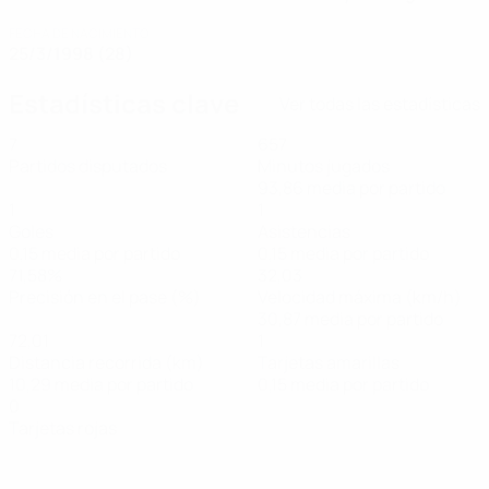
FECHA DE NACIMIENTO
25/3/1998 (28)
Estadísticas clave
Ver todas las estadísticas
7
657
Partidos disputados
Minutos jugados
93,86 media por partido
1
1
Goles
Asistencias
0,15 media por partido
0,15 media por partido
71,58%
32,03
Precisión en el pase (%)
Velocidad máxima (km/h)
30,87 media por partido
72,01
1
Distancia recorrida (km)
Tarjetas amarillas
10,29 media por partido
0,15 media por partido
0
Tarjetas rojas