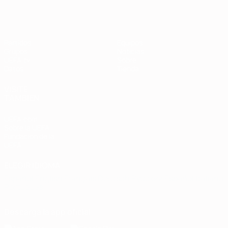
Partidos
Equipos
Grupos
Noticias
UEFA.tv
Sobre
Datos
Tienda
VISITE
TAMBIÉN
UEFA.com
Sobre la UEFA
Fundación de la
UEFA
ELEGIR IDIOMA
Español
English
Français
Deutsch
Русский
Español
Italiano
Português
Descarga la app oficial