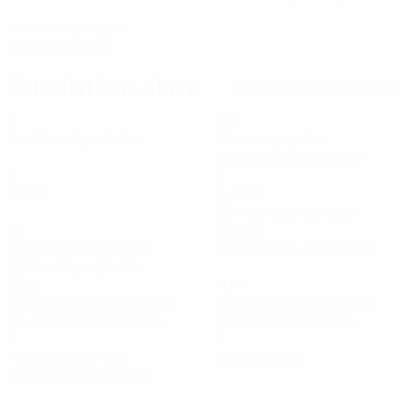
FECHA DE NACIMIENTO
28/2/2003 (23)
Estadísticas clave
Ver todas las estadísticas
7
645
Partidos disputados
Minutos jugados
64,5 media por partido
0
5
Goles
Duelos
0,5 media por partido
57
83,43%
Balones recuperados
Precisión en el pase (%)
5,7 media por partido
32,91
71,14
Velocidad máxima (km/h)
Distancia recorrida (km)
30,43 media por partido
7,12 media por partido
2
0
Tarjetas amarillas
Tarjetas rojas
0,2 media por partido