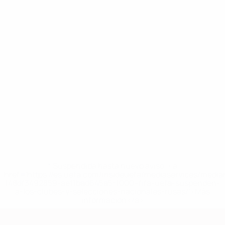
* Suspendida hasta nuevo aviso. <a
href='https://es.uefa.com/insideuefa/mediaservices/medi
148df3492859-aef1bad645a5-1000--fifa-uefa-suspenden-
a-los-clubes-y-selecciones-nacionales-rusas/'>Más
información</a>
Clasificatorios Europeos