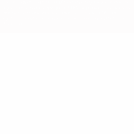
con las competiciones de la UEFA están protegidas por las marcas
registradas y/o por el copyright de UEFA. Se prohíbe el uso de estas
marcas registradas para uso comercial. El uso de UEFA.com
significa la aceptación de sus Términos, Condiciones y Política de
Privacidad.