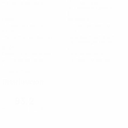
Partidos disputados
Minutos jugados
75,3 media por partido
1
1
Goles
Asistencias
0,1 media por partido
0,1 media por partido
83,2%
31,14
Precisión en el pase (%)
Velocidad máxima (km/h)
29,2 media por partido
89,93
2
Distancia recorrida (km)
Tarjetas amarillas
9,0 media por partido
0,2 media por partido
0
Tarjetas rojas
Distribución
83,2
Precisión en el pase (%)