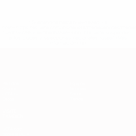
* Suspendida hasta nuevo aviso. <a
href='https://es.uefa.com/insideuefa/mediaservices/medi
148df3492859-aef1bad645a5-1000--fifa-uefa-suspenden-
a-los-clubes-y-selecciones-nacionales-rusas/'>Más
información</a>
Clasificatorios Europeos
Partidos
Equipos
Grupos
Noticias
UEFA.tv
Sobre
Datos
Tienda
VISITE
TAMBIÉN
UEFA.com
Sobre la UEFA