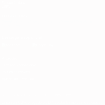
Fundación de la
UEFA
ELEGIR IDIOMA
Español
English
Français
Deutsch
Русский
Español
Italiano
Português
Descarga la app oficial
Privacidad
Términos y condiciones
Política de cookies
Ajustes de privacidad
© 1998-2026 UEFA. Todos los derechos reservados
La palabra UEFA, el logo de la UEFA y todas las marcas relacionadas