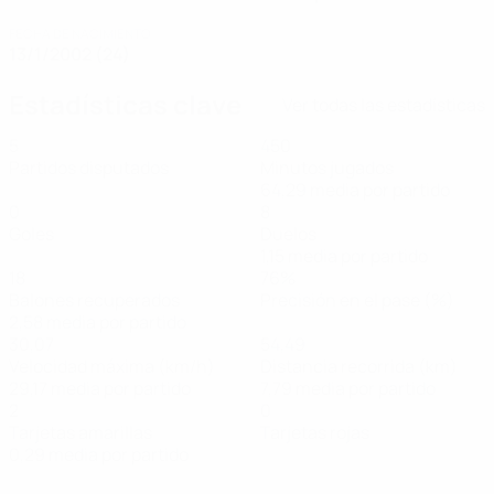
FECHA DE NACIMIENTO
13/1/2002 (24)
Estadísticas clave
Ver todas las estadísticas
5
450
Partidos disputados
Minutos jugados
64,29 media por partido
0
8
Goles
Duelos
1,15 media por partido
18
76%
Balones recuperados
Precisión en el pase (%)
2,58 media por partido
30,07
54,49
Velocidad máxima (km/h)
Distancia recorrida (km)
29,17 media por partido
7,79 media por partido
2
0
Tarjetas amarillas
Tarjetas rojas
0,29 media por partido