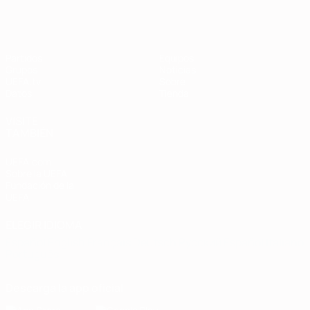
Partidos
Equipos
Grupos
Noticias
UEFA.tv
Sobre
Datos
Tienda
VISITE
TAMBIÉN
UEFA.com
Sobre la UEFA
Fundación de la
UEFA
ELEGIR IDIOMA
Español
English
Français
Deutsch
Русский
Español
Italiano
Português
Descarga la app oficial