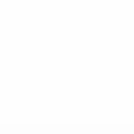
* Suspendida hasta nuevo aviso. <a
href='https://es.uefa.com/insideuefa/mediaservices/medi
148df3492859-aef1bad645a5-1000--fifa-uefa-suspenden-
a-los-clubes-y-selecciones-nacionales-rusas/'>Más
información</a>
Clasificatorios Europeos