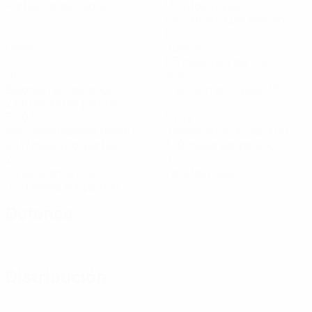
Partidos disputados
Minutos jugados
64,29 media por partido
0
8
Goles
Duelos
1,15 media por partido
18
76%
Balones recuperados
Precisión en el pase (%)
2,58 media por partido
30,07
54,49
Velocidad máxima (km/h)
Distancia recorrida (km)
29,17 media por partido
7,79 media por partido
2
0
Tarjetas amarillas
Tarjetas rojas
0,29 media por partido
Defensa
Distribución