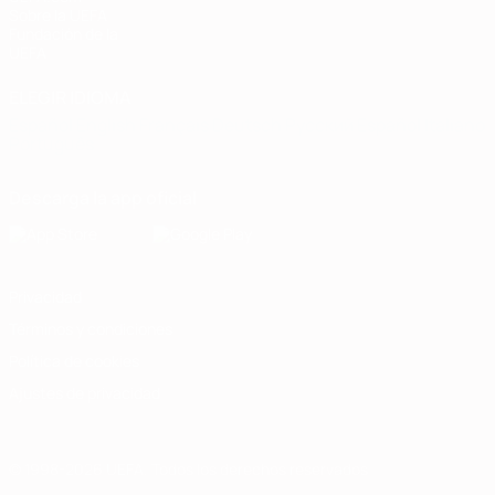
Sobre la UEFA
Fundación de la
UEFA
ELEGIR IDIOMA
Español
English
Français
Deutsch
Русский
Español
Italiano
Português
Descarga la app oficial
Privacidad
Términos y condiciones
Política de cookies
Ajustes de privacidad
© 1998-2026 UEFA. Todos los derechos reservados