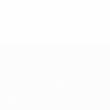
2
0
Tarjetas amarillas
Tarjetas rojas
* Suspendida hasta nuevo aviso. <a
href='https://es.uefa.com/insideuefa/mediaservices/medi
148df3492859-aef1bad645a5-1000--fifa-uefa-suspenden-
a-los-clubes-y-selecciones-nacionales-rusas/'>Más
información</a>
Clasificatorios Europeos
Partidos
Equipos
Grupos
Noticias
UEFA.tv
Sobre
Datos
Tienda
VISITE
TAMBIÉN
UEFA.com