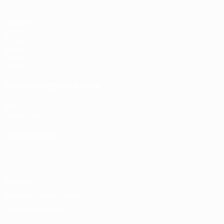
Partidos
Sorteos
Grupos
Vídeos
Datos
Equipos
PÁGINAS WEB DE LA UEFA
UEFA.com
Fundación de la UEFA
ELEGIR IDIOMA
Español
English
Français
Deutsch
Русский
Español
Italiano
Privacidad
Términos y condiciones
Política de cookies