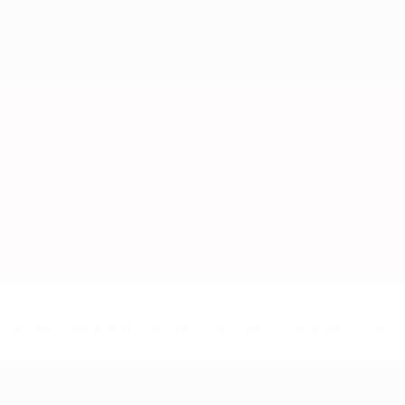
8df3492859-aef1bad645a5-1000--fifa-uefa-suspenden-a-los-
a>