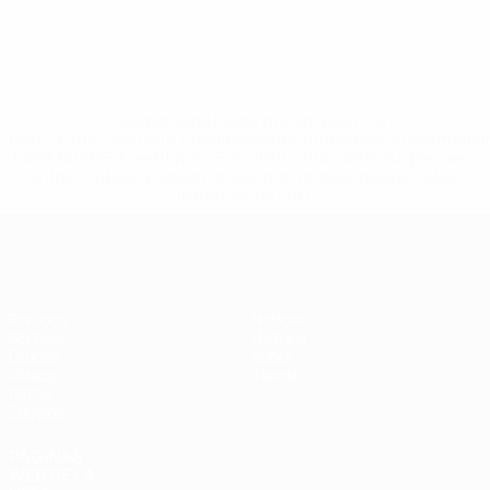
* Suspendida hasta nuevo aviso. <a
href='https://es.uefa.com/insideuefa/mediaservices/medi
148df3492859-aef1bad645a5-1000--fifa-uefa-suspenden-
a-los-clubes-y-selecciones-nacionales-rusas/'>Más
información</a>
Eurocopa de Fútbol Sala
Partidos
Noticias
Sorteos
Historia
Grupos
Sobre
Vídeos
Tienda
Datos
Equipos
PÁGINAS
WEB DE LA