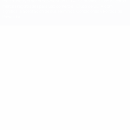
registradas y/o por el copyright de UEFA. Se prohíbe el uso de estas
marcas registradas para uso comercial. El uso de UEFA.com
significa la aceptación de sus Términos, Condiciones y Política de
Privacidad.