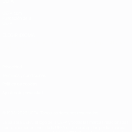
UEFA
UEFA.com
Fundación de la
UEFA
ELEGIR IDIOMA
Español
English
Français
Deutsch
Русский
Español
Italiano
Português
Privacidad
Términos y condiciones
Política de cookies
Ajustes de privacidad
© 1998-2026 UEFA. Todos los derechos reservados
La palabra UEFA, el logo de la UEFA y todas las marcas relacionadas
con las competiciones de la UEFA están protegidas por las marcas