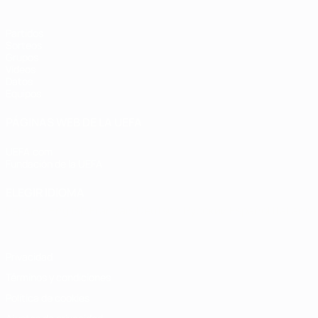
Partidos
Sorteos
Grupos
Vídeos
Datos
Equipos
PÁGINAS WEB DE LA UEFA
UEFA.com
Fundación de la UEFA
ELEGIR IDIOMA
Español
English
Français
Deutsch
Русский
Español
Italiano
Privacidad
Términos y condiciones
Política de cookies