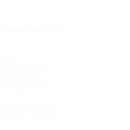
Estadísticas clave
29
Goles
3,63 media por partido
17
Tarjetas amarillas
2,13 media por partido
Ver todas las estadísticas
Plantilla
Bačo
Belaník
Bielik
Doša
Drahovský
Greš
Delantero
Delantero
Defensa
Defensa
Delantero
Defen
Últimas noticias