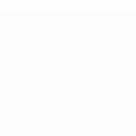
a.com/insideuefa/mediaservices/mediareleases/news/0272-14
lubes-y-selecciones-nacionales-rusas/'>Más información</
Noticias
Historia
Sobre
Tienda
Português