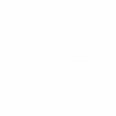
26
Goles encajados
3,25 media por partido
1
Tarjetas rojas
0,13 media por partido
ko
Kozár
Kušnír
Marton
Medoň
Mičuda
Ostrák
sa
Portero
Delantero
Portero
Defensa