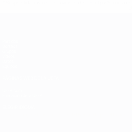
* Suspendida hasta nuevo aviso. <a href='https://es.uef
c
Eurocopa de Fútbol Sala
Partidos
Sorteos
Grupos
Vídeos
Datos
Equipos
PÁGINAS WEB DE LA UEFA
UEFA.com
Fundación de la UEFA
ELEGIR IDIOMA
Español
English
Français
Deutsch
Русский
Español
Italiano