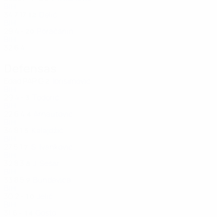
BIH
34
7
17
Delić
12
BIH
29
4
-
Poračanin
20
BIH
32
6
4
Defensas
Edad
PAR
G
Ibrisimović
2
BIH
29
4
-
Todorić
3
BIH
22
6
4
Arnautović
4
BIH
34
8
1
Kalajdžić
5
BIH
27
5
1
S. Ivanković
7
BIH
32
8
3
J. Sesar
8
BIH
33
8
5
Bundavica
9
BIH
30
2
-
Jelić
10
BIH
31
6
-
Gosto
14