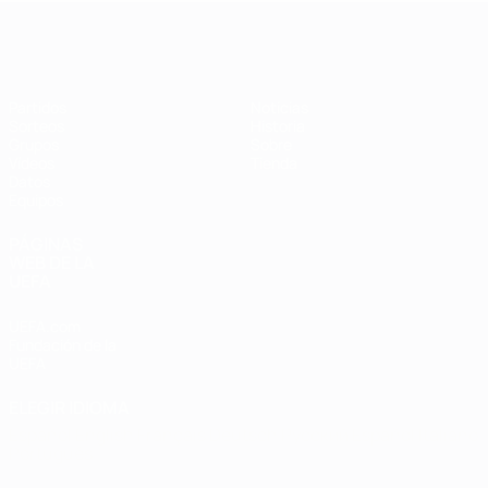
Eurocopa de Fútbol Sala
Partidos
Noticias
Sorteos
Historia
Grupos
Sobre
Vídeos
Tienda
Datos
Equipos
PÁGINAS
WEB DE LA
UEFA
UEFA.com
Fundación de la
UEFA
ELEGIR IDIOMA
Español
English
Français
Deutsch
Русский
Español
Italiano
Português