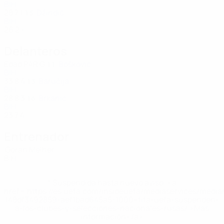
BIH
28
7
1
Džindić
15
BIH
26
2
-
Delanteros
Edad
PAR
G
Bošković
11
BIH
33
8
4
Baručija
13
BIH
28
8
3
Brkanić
16
BIH
23
7
4
Entrenador
Goran Melher
BIH
* Suspendida hasta nuevo aviso. <a
href='https://es.uefa.com/insideuefa/mediaservices/medi
148df3492859-aef1bad645a5-1000--fifa-uefa-suspenden-
a-los-clubes-y-selecciones-nacionales-rusas/'>Más
información</a>