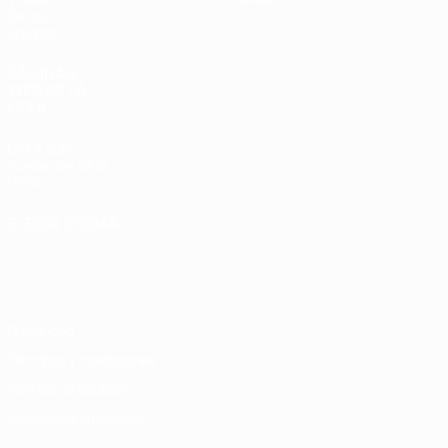
Datos
Equipos
PÁGINAS
WEB DE LA
UEFA
UEFA.com
Fundación de la
UEFA
ELEGIR IDIOMA
Español
English
Français
Deutsch
Русский
Español
Italiano
Português
Privacidad
Términos y condiciones
Política de cookies
Ajustes de privacidad