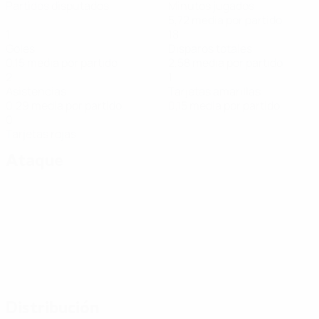
Partidos disputados
Minutos jugados
5,72 media por partido
1
18
Goles
Disparos totales
0,15 media por partido
2,58 media por partido
2
1
Asistencias
Tarjetas amarillas
0,29 media por partido
0,15 media por partido
0
Tarjetas rojas
Ataque
Distribución