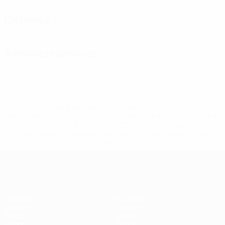
Defensa
Amonestaciones
1
0
Tarjetas amarillas
Tarjetas rojas
* Suspendida hasta nuevo aviso. <a
href='https://es.uefa.com/insideuefa/mediaservices/medi
148df3492859-aef1bad645a5-1000--fifa-uefa-suspenden-
a-los-clubes-y-selecciones-nacionales-rusas/'>Más
información</a>
Eurocopa de Fútbol Sala
Partidos
Noticias
Sorteos
Historia
Grupos
Sobre
Vídeos
Tienda