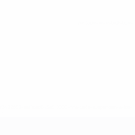
Ver todas las estadísticas
8df3492859-aef1bad645a5-1000--fifa-uefa-suspenden-a-los-
a>