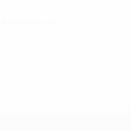
04/3/1991 (35)
FECHA DE NACIMIENTO
Estadísticas clave
3
Partidos disputados
0
Tarjetas rojas
* Suspendida hasta nuevo aviso. <a href='https://es.uef
c
Eurocopa de Fútbol Sala