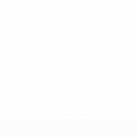
0
Tarjetas amarillas
a.com/insideuefa/mediaservices/mediareleases/news/0272-14
lubes-y-selecciones-nacionales-rusas/'>Más información</