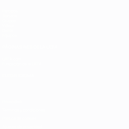
Partidos
Sorteos
Grupos
Vídeos
Datos
Equipos
PÁGINAS WEB DE LA UEFA
UEFA.com
Fundación de la UEFA
ELEGIR IDIOMA
Español
English
Français
Deutsch
Русский
Español
Italiano
Privacidad
Términos y condiciones
Política de cookies
Ajustes de privacidad