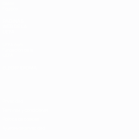
Datos
Equipos
PÁGINAS
WEB DE LA
UEFA
UEFA.com
Fundación de la
UEFA
ELEGIR IDIOMA
Español
English
Français
Deutsch
Русский
Español
Italiano
Português
Privacidad
Términos y condiciones
Política de cookies
Ajustes de privacidad