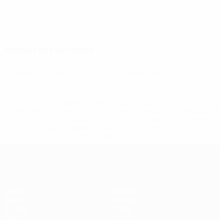
Amonestaciones
1
0
Tarjetas amarillas
Tarjetas rojas
* Suspendida hasta nuevo aviso. <a
href='https://es.uefa.com/insideuefa/mediaservices/medi
148df3492859-aef1bad645a5-1000--fifa-uefa-suspenden-
a-los-clubes-y-selecciones-nacionales-rusas/'>Más
información</a>
Eurocopa de Fútbol Sala
Partidos
Noticias
Sorteos
Historia
Grupos
Sobre
Vídeos
Tienda