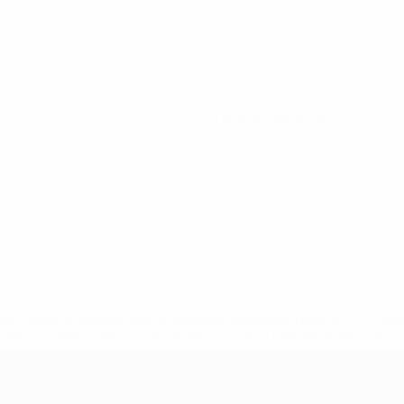
0
Tarjetas amarillas
a.com/insideuefa/mediaservices/mediareleases/news/0272-14
lubes-y-selecciones-nacionales-rusas/'>Más información</