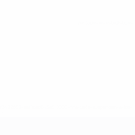
Ver todas las estadísticas
8df3492859-aef1bad645a5-1000--fifa-uefa-suspenden-a-los-
a>