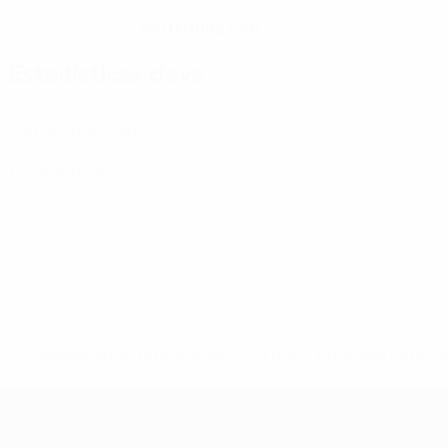
09/11/1996 (29)
FECHA DE NACIMIENTO
Estadísticas clave
3
Partidos disputados
0
Tarjetas rojas
* Suspendida hasta nuevo aviso. <a href='https://es.uef
c
Eurocopa de Fútbol Sala