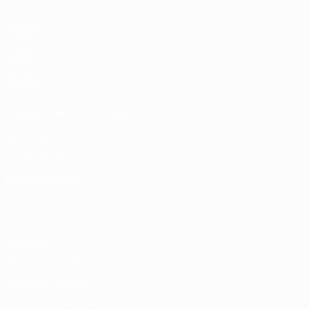
Partidos
Sorteos
Grupos
Vídeos
Datos
Equipos
PÁGINAS WEB DE LA UEFA
UEFA.com
Fundación de la UEFA
ELEGIR IDIOMA
Español
English
Français
Deutsch
Русский
Español
Italiano
Privacidad
Términos y condiciones
Política de cookies
Ajustes de privacidad