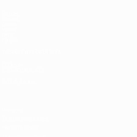
Partidos
Sorteos
Grupos
Vídeos
Datos
Equipos
PÁGINAS WEB DE LA UEFA
UEFA.com
Fundación de la UEFA
ELEGIR IDIOMA
Español
English
Français
Deutsch
Русский
Español
Italiano
Privacidad
Términos y condiciones
Política de cookies
Ajustes de privacidad