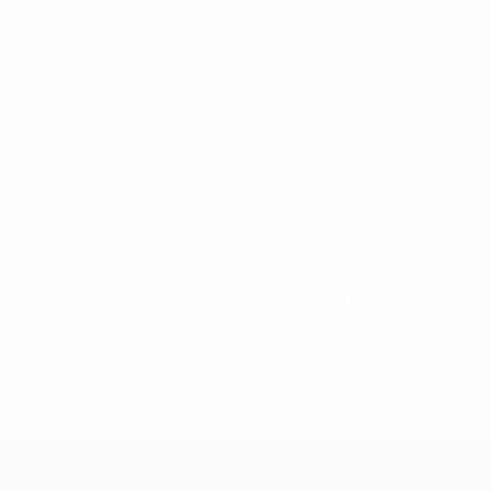
240
Minutos jugados
40 media por partido
43
Disparos totales
7,17 media por partido
1
Tarjetas amarillas
0,17 media por partido
a.com/insideuefa/mediaservices/mediareleases/news/0272-14
lubes-y-selecciones-nacionales-rusas/'>Más información</