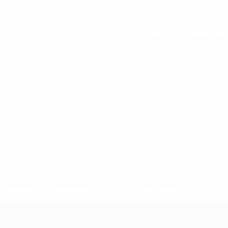
Ver todas las estadísticas
8df3492859-aef1bad645a5-1000--fifa-uefa-suspenden-a-los-
a>