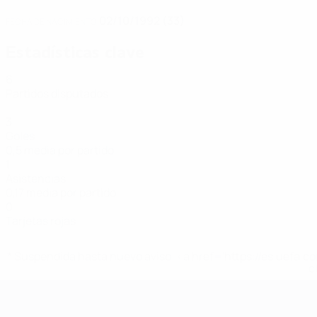
02/10/1992 (33)
FECHA DE NACIMIENTO
Estadísticas clave
6
Partidos disputados
3
Goles
0,5 media por partido
1
Asistencias
0,17 media por partido
0
Tarjetas rojas
* Suspendida hasta nuevo aviso. <a href='https://es.uef
c
Eurocopa de Fútbol Sala