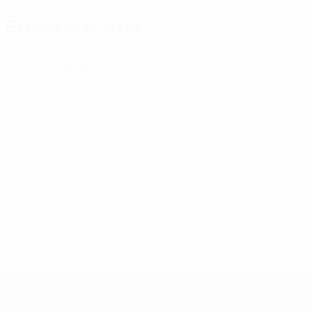
Estadísticas clave
3
Partidos disputados
0
Goles
0
Tarjetas rojas
* Suspendida hasta nuevo aviso. <a href='https://es.uef
c
Eurocopa de Fútbol Sala