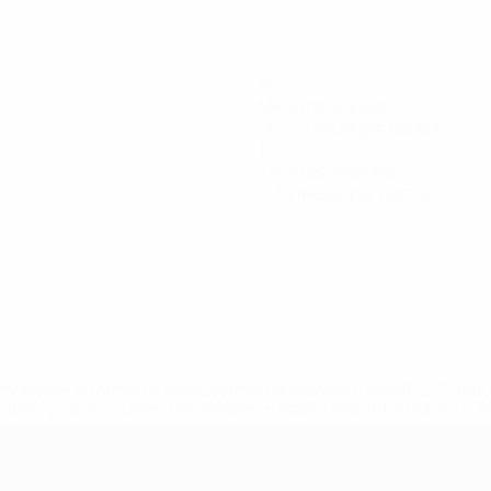
80
Minutos jugados
26,67 media por partido
1
Tarjetas amarillas
0,34 media por partido
a.com/insideuefa/mediaservices/mediareleases/news/0272-14
lubes-y-selecciones-nacionales-rusas/'>Más información</