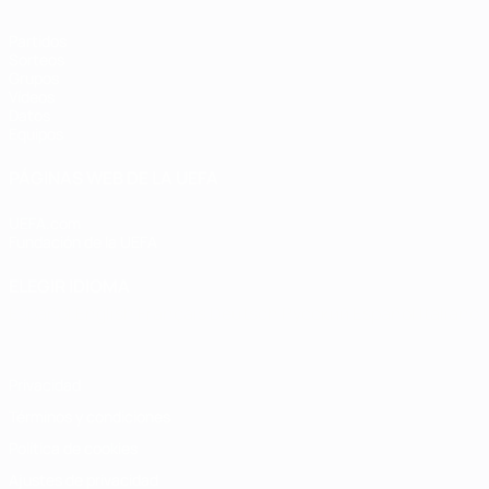
Partidos
Sorteos
Grupos
Vídeos
Datos
Equipos
PÁGINAS WEB DE LA UEFA
UEFA.com
Fundación de la UEFA
ELEGIR IDIOMA
Español
English
Français
Deutsch
Русский
Español
Italiano
Privacidad
Términos y condiciones
Política de cookies
Ajustes de privacidad