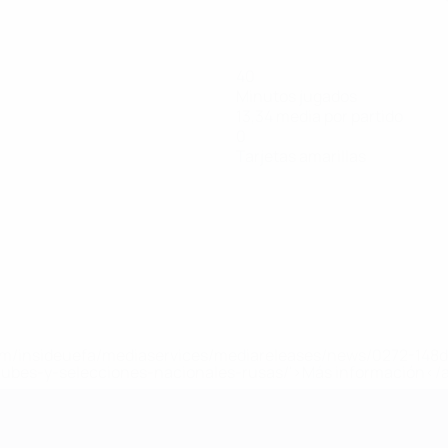
40
Minutos jugados
13,34 media por partido
0
Tarjetas amarillas
a.com/insideuefa/mediaservices/mediareleases/news/0272-14
lubes-y-selecciones-nacionales-rusas/'>Más información</