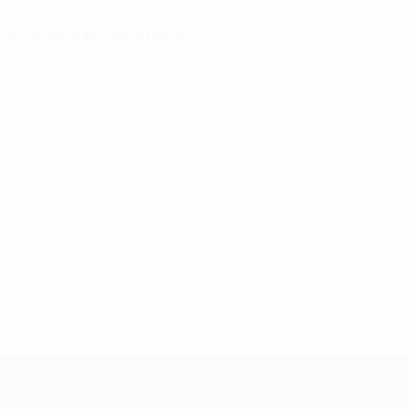
Estadísticas clave
3
Partidos disputados
0
Goles
0
Tarjetas rojas
* Suspendida hasta nuevo aviso. <a href='https://es.uef
c
Eurocopa de Fútbol Sala