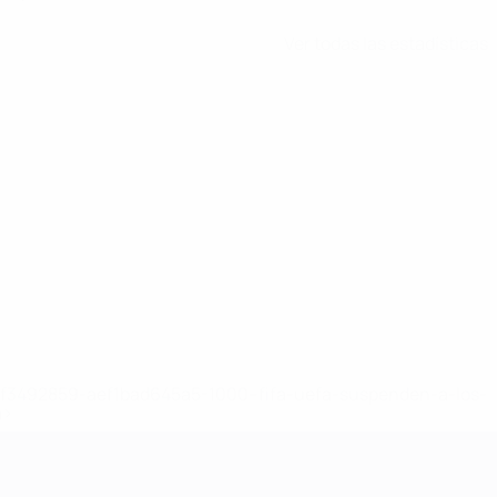
Ver todas las estadísticas
8df3492859-aef1bad645a5-1000--fifa-uefa-suspenden-a-los-
a>