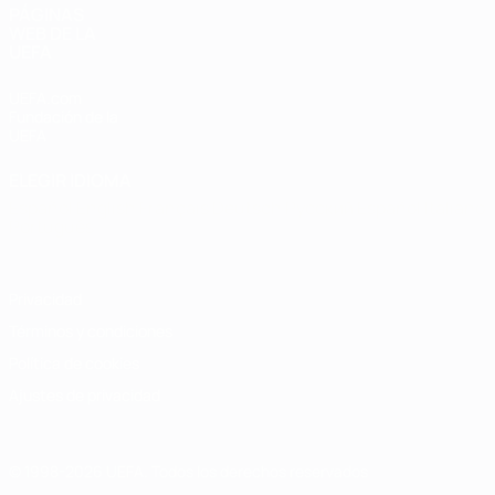
PÁGINAS
WEB DE LA
UEFA
UEFA.com
Fundación de la
UEFA
ELEGIR IDIOMA
Español
English
Français
Deutsch
Русский
Español
Italiano
Português
Privacidad
Términos y condiciones
Política de cookies
Ajustes de privacidad
© 1998-2026 UEFA. Todos los derechos reservados