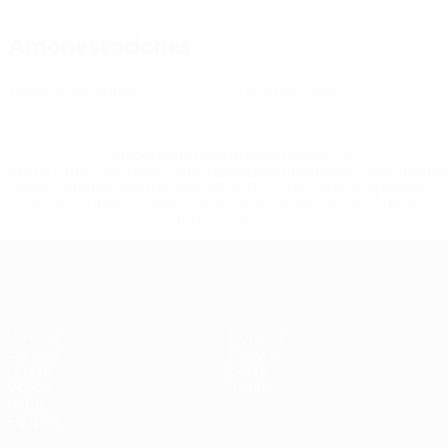
Amonestaciones
0
0
Tarjetas amarillas
Tarjetas rojas
* Suspendida hasta nuevo aviso. <a
href='https://es.uefa.com/insideuefa/mediaservices/medi
148df3492859-aef1bad645a5-1000--fifa-uefa-suspenden-
a-los-clubes-y-selecciones-nacionales-rusas/'>Más
información</a>
Eurocopa de Fútbol Sala
Partidos
Noticias
Sorteos
Historia
Grupos
Sobre
Vídeos
Tienda
Datos
Equipos